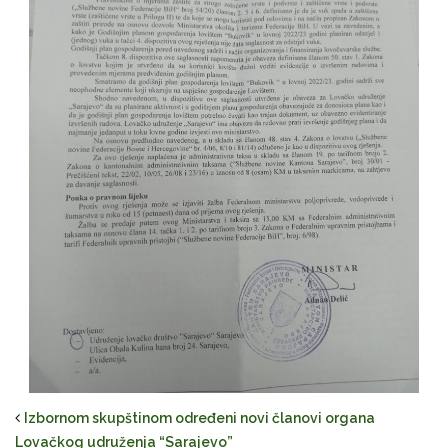
Izbornom skupštinom određeni novi članovi organa
Lovačkog udruženja “Sarajevo”