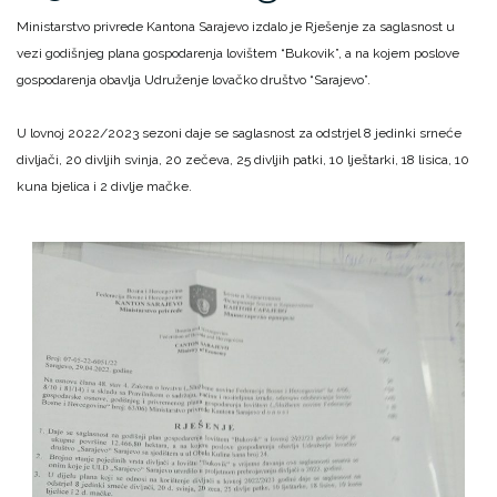
Ministarstvo privrede Kantona Sarajevo izdalo je Rješenje za saglasnost u
vezi godišnjeg plana gospodarenja lovištem “Bukovik”, a na kojem poslove
gospodarenja obavlja Udruženje lovačko društvo “Sarajevo”.
U lovnoj 2022/2023 sezoni daje se saglasnost za odstrjel 8 jedinki srneće
divljači, 20 divljih svinja, 20 zečeva, 25 divljih patki, 10 lještarki, 18 lisica, 10
kuna bjelica i 2 divlje mačke.