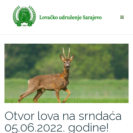
Skip
to
content
Otvor lova na srndaća
05.06.2022. godine!