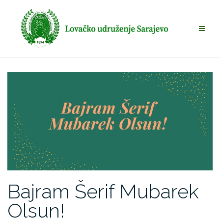
Skip
to
content
Bajram Šerif Mubarek
Olsun!