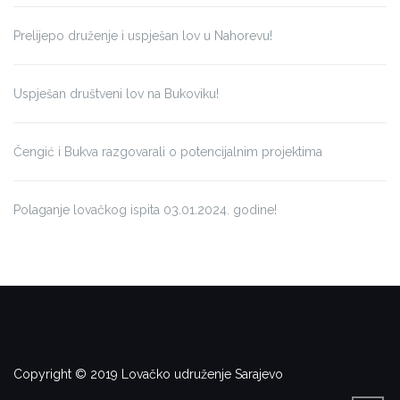
Prelijepo druženje i uspješan lov u Nahorevu!
Uspješan društveni lov na Bukoviku!
Čengić i Bukva razgovarali o potencijalnim projektima
Polaganje lovačkog ispita 03.01.2024. godine!
Copyright © 2019 Lovačko udruženje Sarajevo