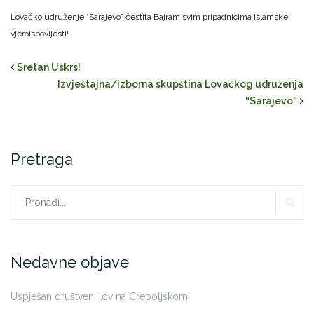
Lovačko udruženje “Sarajevo” čestita Bajram svim pripadnicima islamske
vjeroispovijesti!
Sretan Uskrs!
Izvještajna/izborna skupština Lovačkog udruženja
“Sarajevo”
Pretraga
PR
Traži:
Nedavne objave
Uspješan društveni lov na Crepoljskom!