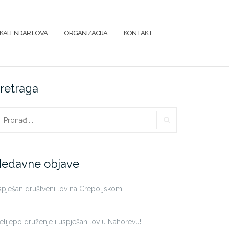
KALENDAR LOVA
ORGANIZACIJA
KONTAKT
retraga
PRETRAŽI
aži:
edavne objave
pješan društveni lov na Crepoljskom!
elijepo druženje i uspješan lov u Nahorevu!