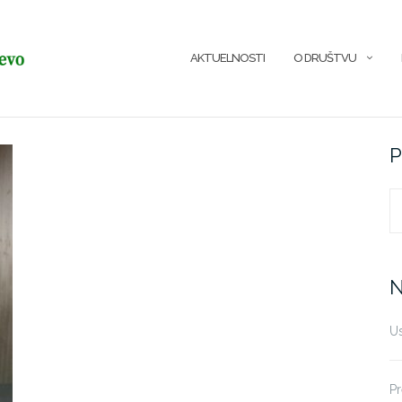
AKTUELNOSTI
O DRUŠTVU
P
Tr
N
Us
Pr