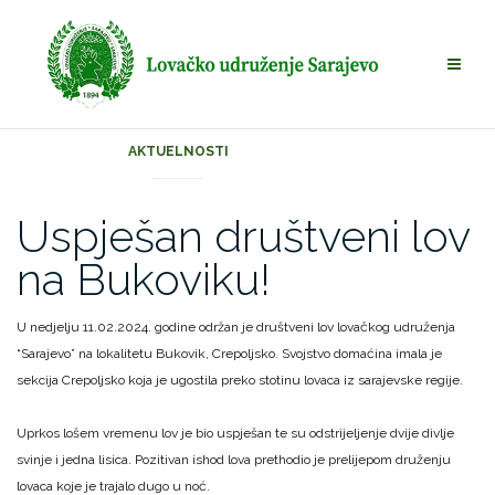
Skip
to
content
AKTUELNOSTI
Uspješan društveni lov
na Bukoviku!
U nedjelju 11.02.2024. godine održan je društveni lov lovačkog udruženja
“Sarajevo” na lokalitetu Bukovik, Crepoljsko. Svojstvo domaćina imala je
sekcija Crepoljsko koja je ugostila preko stotinu lovaca iz sarajevske regije.
Uprkos lošem vremenu lov je bio uspješan te su odstrijeljenje dvije divlje
svinje i jedna lisica. Pozitivan ishod lova prethodio je prelijepom druženju
lovaca koje je trajalo dugo u noć.