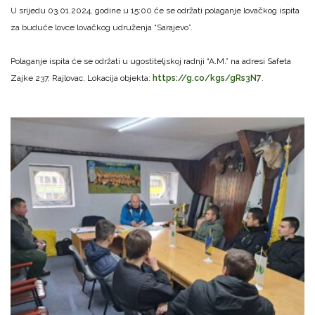
U srijedu 03.01.2024. godine u 15:00 će se održati polaganje lovačkog ispita
za buduće lovce lovačkog udruženja “Sarajevo”.
Polaganje ispita će se održati u ugostiteljskoj radnji “A.M.” na adresi Safeta
Zajke 237, Rajlovac. Lokacija objekta:
https://g.co/kgs/gRs3N7
.