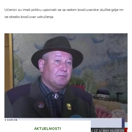
Učenici su imali priliku upoznati se sa radom lovočuvarske službe gdje im
se obratio lovočuvar udruženja.
AKTUELNOSTI