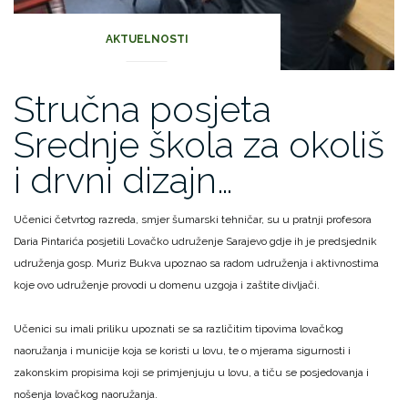
AKTUELNOSTI
Stručna posjeta
Srednje škola za okoliš
i drvni dizajn…
Učenici četvrtog razreda, smjer šumarski tehničar, su u pratnji profesora
Daria Pintarića posjetili Lovačko udruženje Sarajevo gdje ih je predsjednik
udruženja gosp. Muriz Bukva upoznao sa radom udruženja i aktivnostima
koje ovo udruženje provodi u domenu uzgoja i zaštite divljači.
Učenici su imali priliku upoznati se sa različitim tipovima lovačkog
naoružanja i municije koja se koristi u lovu, te o mjerama sigurnosti i
zakonskim propisima koji se primjenjuju u lovu, a tiču se posjedovanja i
nošenja lovačkog naoružanja.