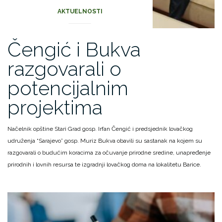
AKTUELNOSTI
Čengić i Bukva
razgovarali o
potencijalnim
projektima
Načelnik opštine Stari Grad gosp. Irfan Čengić i predsjednik lovačkog
udruženja “Sarajevo” gosp. Muriz Bukva obavili su sastanak na kojem su
razgovarali o budućim koracima za očuvanje prirodne sredine, unapređenje
prirodnih i lovnih resursa te izgradnji lovačkog doma na lokalitetu Barice.